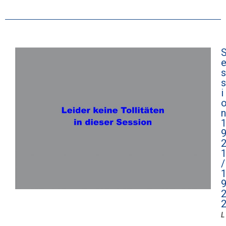
s
s
i
n
/
L