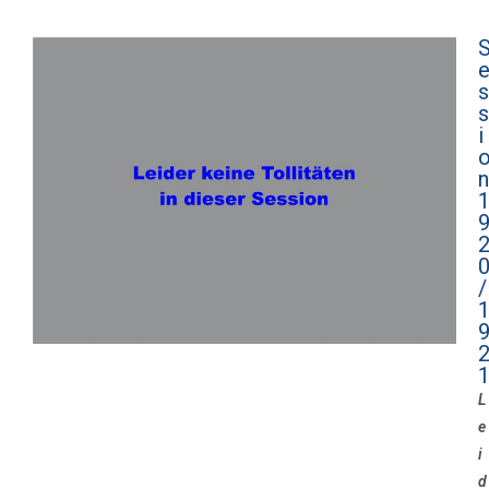
s
s
i
n
/
L
e
i
d