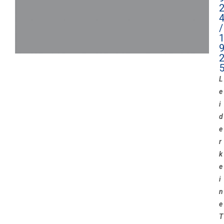
/
L
e
i
d
e
r
k
e
i
n
e
T