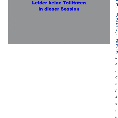
n
/
L
e
i
d
e
r
k
e
i
n