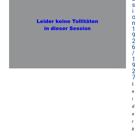
s
i
n
/
L
e
i
d
e
r
k