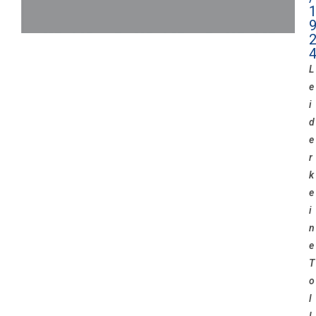
L
e
i
d
e
r
k
e
i
n
e
T
o
l