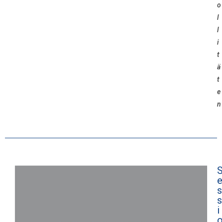
o
l
l
i
t
ä
t
e
n
s
s
i