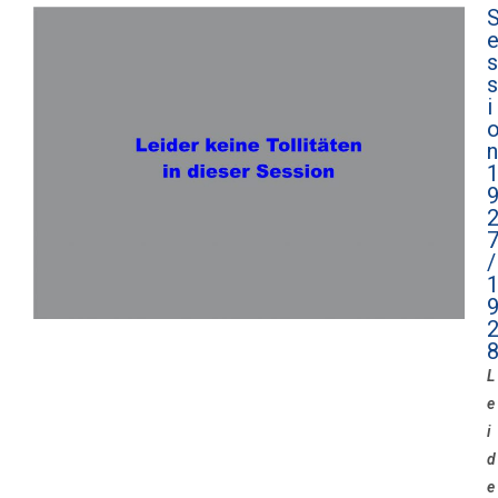
s
s
i
n
/
L
e
i
d
e