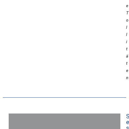
e
T
o
l
l
i
t
ä
t
e
n
s