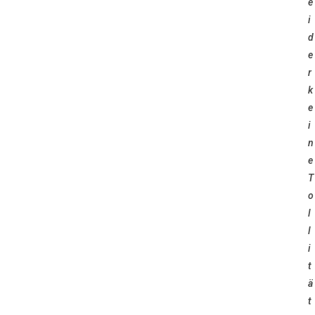
e
i
d
e
r
k
e
i
n
e
T
o
l
l
i
t
ä
t