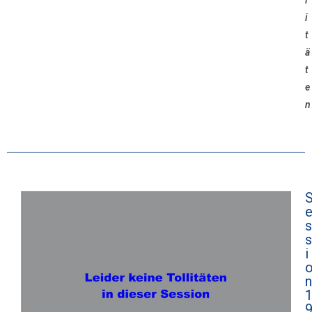
l
i
t
ä
t
e
n
s
s
i
n