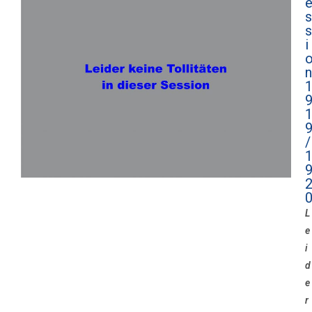
s
s
i
n
/
L
e
i
d
e
r