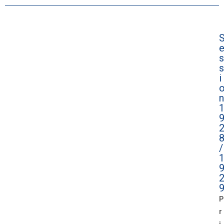
s
s
i
n
/
P
r