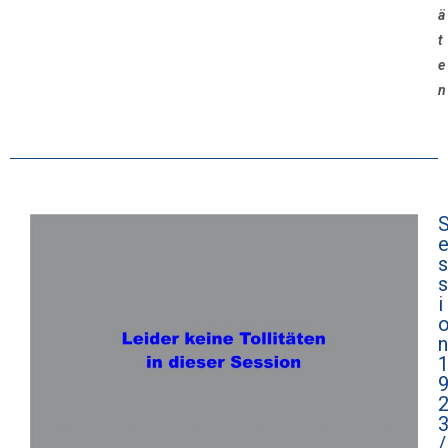
ä
t
e
n
s
s
i
n
/